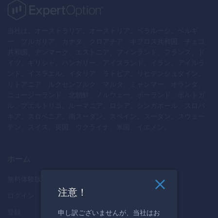
当社は、オーストラリア、オーストリア、ベラルーシ、ベルギ
ー、ブルガリア、カナダ、クロアチア、キプロス共和国、チェコ
共和国、デンマーク、エストニア、フィンランド、フランス、ド
イツ、ギリシャ、ハンガリー、アイスランド、イラン、アイルラ
ンド、イスラエル、イタリア、ラトビア、リヒテンシュタイン、
リトアニア、ルクセンブルク、マルタ、ミャンマー、オランダ、
ニュージーランド、北朝鮮、ノルウェー、ポーランド、ポルトガ
ル、プエルトリコ、ルーマニア、ロシア、シンガポール、スロバ
キア、スロベニア、南スーダン、スペイン、スーダン、スウェー
デン、スイス、英国、ウクライナ、米国、イエメン。
ホーム
無料体験版
注意！
ログイン
登録
申し訳ございませんが、当社はお