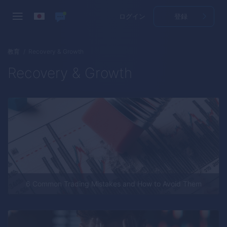
ログイン
登録
教育
Recovery & Growth
Recovery & Growth
6 Common Trading Mistakes and How to Avoid Them